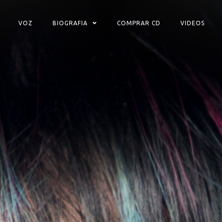
VOZ
BIOGRAFIA
COMPRAR CD
VIDEOS