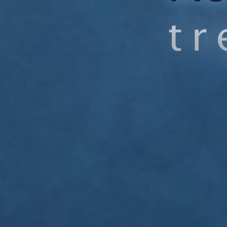
Montse Sabaj
Cantante y compositora gaditana