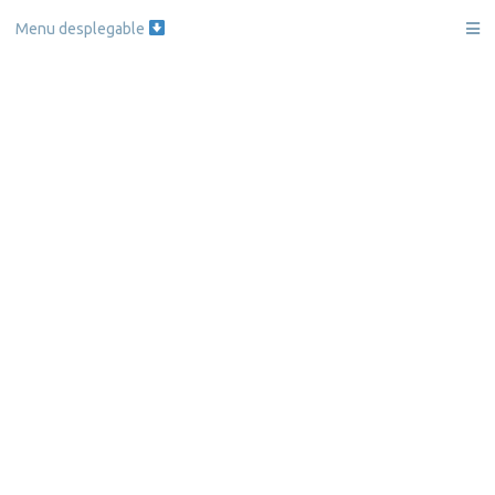
Skip
Menu desplegable
to
content