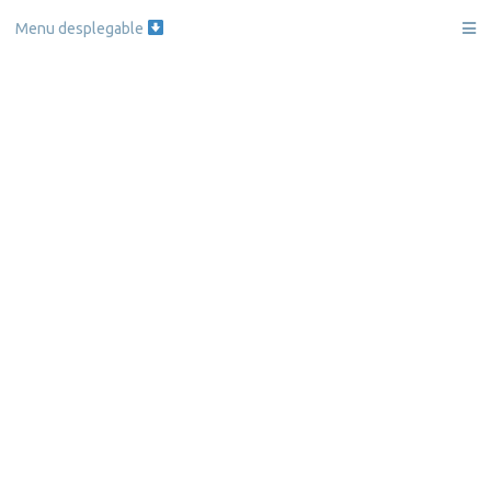
Skip
Menu desplegable
to
content