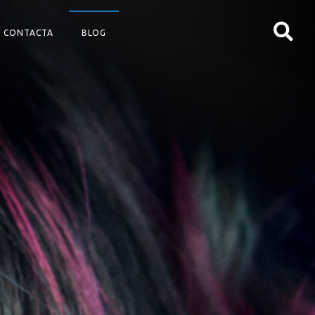
CONTACTA
BLOG