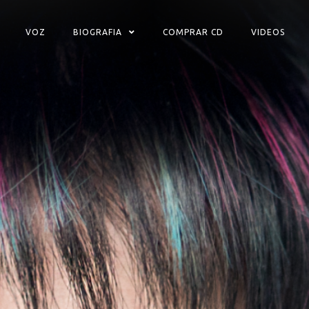
VOZ
BIOGRAFIA
COMPRAR CD
VIDEOS