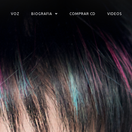
VOZ
BIOGRAFIA
COMPRAR CD
VIDEOS