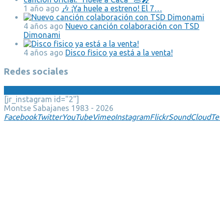
1 año ago
🎶 ¡Ya huele a estreno! El 7…
4 años ago
Nuevo canción colaboración con TSD
Dimonami
4 años ago
Disco fisico ya está a la venta!
Redes sociales
Facebook
Twitter
YouTube
Vimeo
Instagram
Flickr
SoundCloud
Te
[jr_instagram id="2"]
Montse Sabajanes 1983 - 2026
Facebook
Twitter
YouTube
Vimeo
Instagram
Flickr
SoundCloud
Te