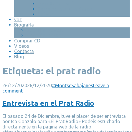
Look At Yourself
Dame Aquello Que Busco
So Wild
voz
Biografia
Biografia Musical
Biografia Personal
Comprar CD
Videos
Contacta
Blog
Etiqueta:
el prat radio
26/12/2020
26/12/2020
#MontseSabajanes
Leave a
comment
Entrevista en el Prat Radio
El pasado 24 de Diciembre, tuve el placer de ser entrevista
por Isa Gonzalo para «El Prat Radio» Podéis estucharlo
directamente en la pagina web de la radio.
https://www.elpratradio.com/programs/entrevistesplanetap