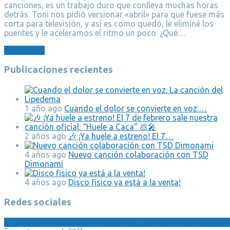
canciones, es un trabajo duro que conlleva muchas horas
detrás. Toni nos pidió versionar «abril» para que fuese más
corta para televisión, y así es como quedó, le eliminé los
puentes y le aceleramos el ritmo un poco. ¿Qué…
Read More
Publicaciones recientes
1 año ago
Cuando el dolor se convierte en voz:…
2 años ago
🎶 ¡Ya huele a estreno! El 7…
4 años ago
Nuevo canción colaboración con TSD
Dimonami
4 años ago
Disco fisico ya está a la venta!
Redes sociales
Facebook
Twitter
YouTube
Vimeo
Instagram
Flickr
SoundCloud
Te