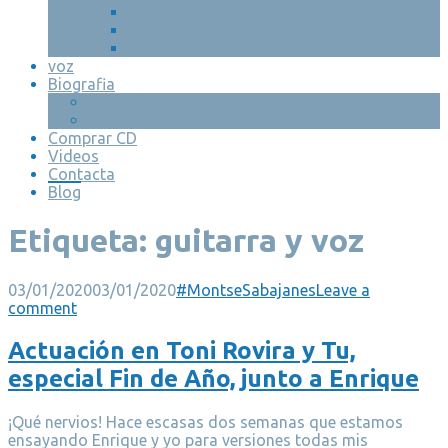
Look At Yourself
Dame Aquello Que Busco
So Wild
voz
Biografia
Biografia Musical
Biografia Personal
Comprar CD
Videos
Contacta
Blog
Etiqueta:
guitarra y voz
03/01/2020
03/01/2020
#MontseSabajanes
Leave a
comment
Actuación en Toni Rovira y Tu,
especial Fin de Año, junto a Enrique
¡Qué nervios! Hace escasas dos semanas que estamos
ensayando Enrique y yo para versiones todas mis