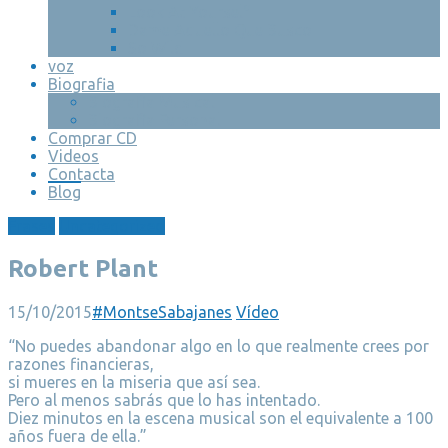
Look At Yourself
Dame Aquello Que Busco
So Wild
voz
Biografia
Biografia Musical
Biografia Personal
Comprar CD
Videos
Contacta
Blog
Frases
Uncategorized
Robert Plant
15/10/2015
#MontseSabajanes
Vídeo
“No puedes abandonar algo en lo que realmente crees por
razones financieras,
si mueres en la miseria que así sea.
Pero al menos sabrás que lo has intentado.
Diez minutos en la escena musical son el equivalente a 100
años fuera de ella.”