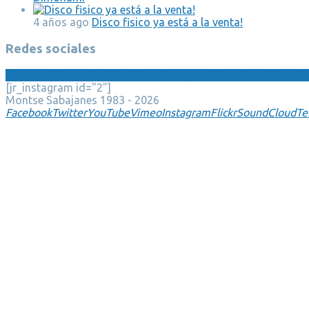
4 años ago
Disco fisico ya está a la venta!
Redes sociales
Facebook
Twitter
YouTube
Vimeo
Instagram
Flickr
SoundCloud
Te
[jr_instagram id="2"]
Montse Sabajanes 1983 - 2026
Facebook
Twitter
YouTube
Vimeo
Instagram
Flickr
SoundCloud
Te