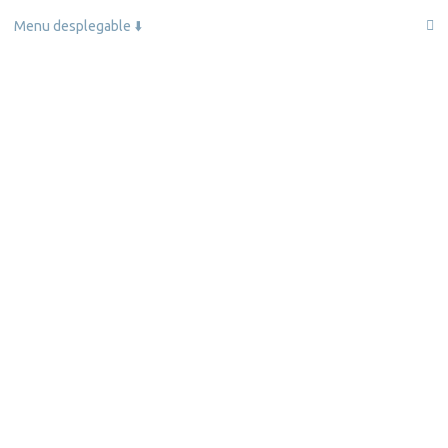
Skip
Menu desplegable ⬇️
to
content