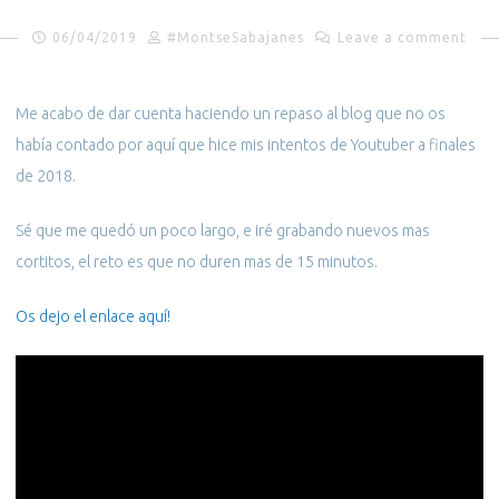
06/04/2019
#MontseSabajanes
Leave a comment
Me acabo de dar cuenta haciendo un repaso al blog que no os
había contado por aquí que hice mis intentos de Youtuber a finales
de 2018.
Sé que me quedó un poco largo, e iré grabando nuevos mas
cortitos, el reto es que no duren mas de 15 minutos.
Os dejo el enlace aquí!