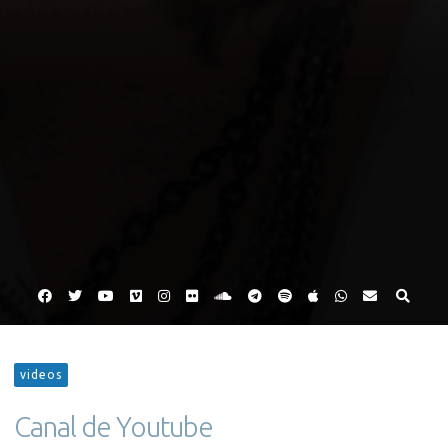
Facebook
Twitter
YouTube
Vimeo
Instagram
Flickr
SoundCloud
Telegram
Spotify
iTunes
WhatsApp
Email
videos
Canal de Youtube