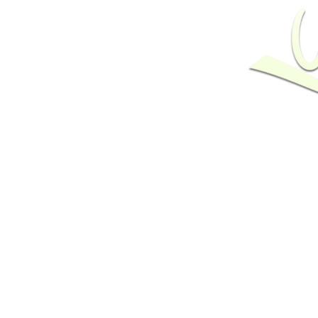
Montse Sabaj
Cantante y compositora gaditana