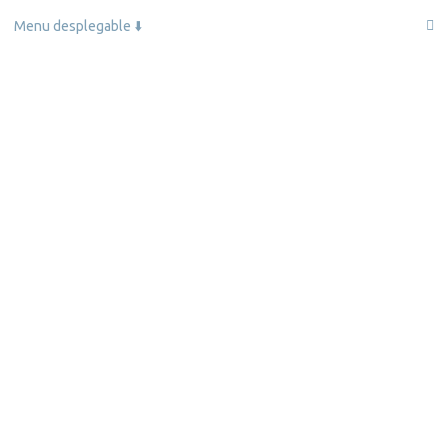
Skip
Menu desplegable ⬇️
to
content