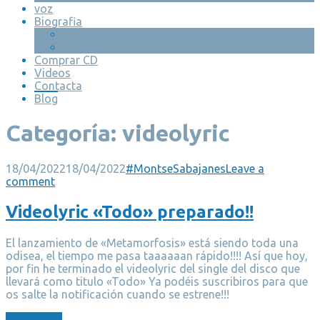
voz
Biografia
Biografia Musical
Biografia Personal
Comprar CD
Videos
Contacta
Blog
Categoría:
videolyric
18/04/2022
18/04/2022
#MontseSabajanes
Leave a
comment
Videolyric «Todo» preparado!!
El lanzamiento de «Metamorfosis» está siendo toda una
odisea, el tiempo me pasa taaaaaan rápido!!!! Así que hoy,
por fin he terminado el videolyric del single del disco que
llevará como titulo «Todo» Ya podéis suscribiros para que
os salte la notificación cuando se estrene!!!
Read More