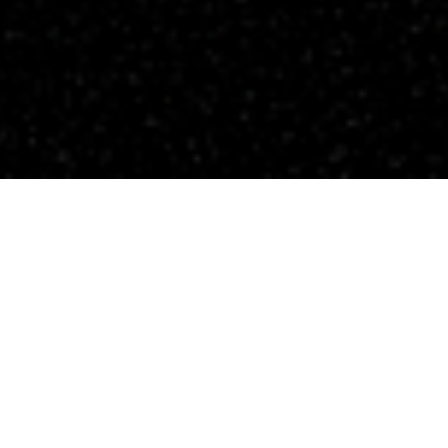
pp
il
a Realidad»