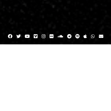
Facebook
Twitter
YouTube
Vimeo
Instagram
Flickr
SoundCloud
Telegram
Spotify
iTunes
WhatsA
Ema
sical
nuevo single
videoclip
videolyric
treno de nuevo Videolyric: «L
18/07/2021
#MontseSabajanes
Leave a comment