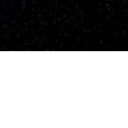
canciones
creación mu
Fecha de es