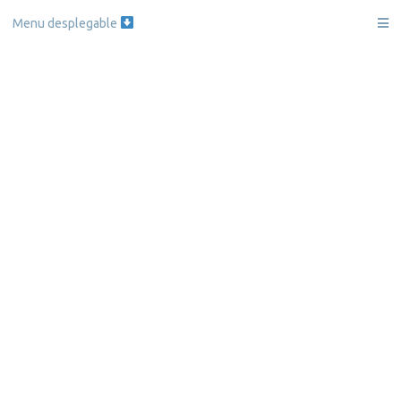
Skip
Menu desplegable
to
content